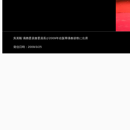
吳英毅˙僑務委員會委員長が2009年在阪華僑春節祭に出席
発信日時：2009/3/25