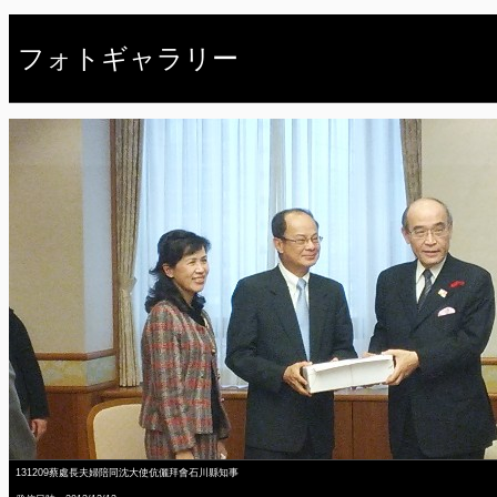
フォトギャラリー
131209蔡處長夫婦陪同沈大使伉儷拜會石川縣知事