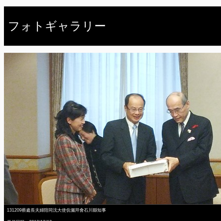
フォトギャラリー
131209蔡處長夫婦陪同沈大使伉儷拜會石川縣知事