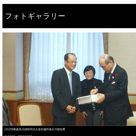
フォトギャラリー
131209蔡處長夫婦陪同沈大使伉儷拜會石川縣知事