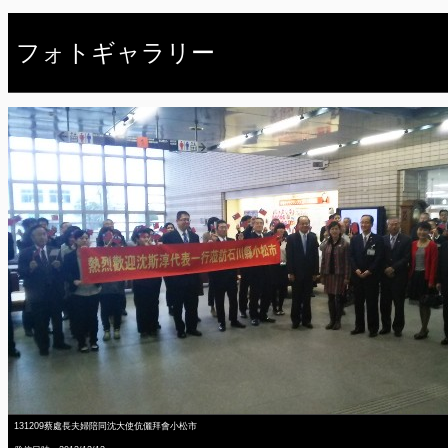
フォトギャラリー
131209蔡處長夫婦陪同沈大使伉儷拜會小松市