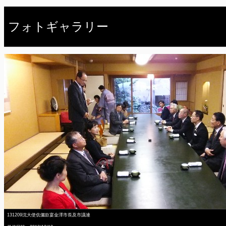
フォトギャラリー
131209沈大使伉儷款宴金澤市長及市議連