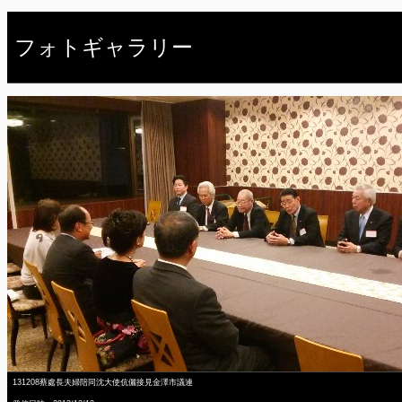
フォトギャラリー
131208蔡處長夫婦陪同沈大使伉儷接見金澤市議連