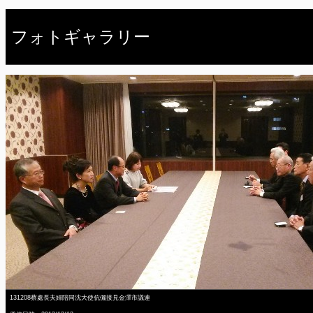
フォトギャラリー
131208蔡處長夫婦陪同沈大使伉儷接見金澤市議連