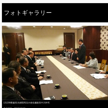
フォトギャラリー
131208蔡處長夫婦陪同沈大使伉儷接見中川外司