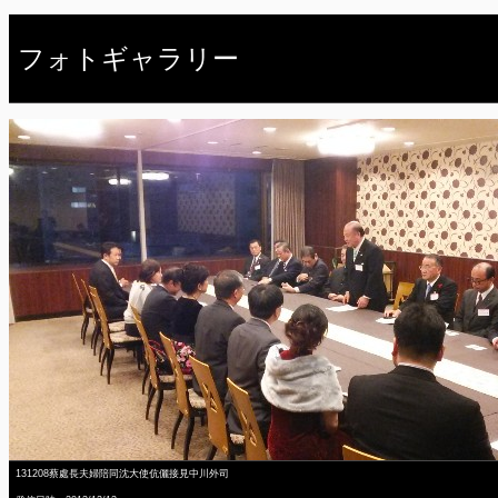
フォトギャラリー
131208蔡處長夫婦陪同沈大使伉儷接見中川外司