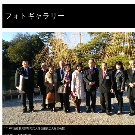
フォトギャラリー
131208蔡處長夫婦陪同沈大使伉儷參訪大樋美術館