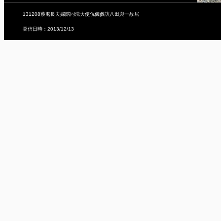
131208蔡處長夫婦陪同沈大使伉儷參訪八田與一故居
発信日時：2013/12/13