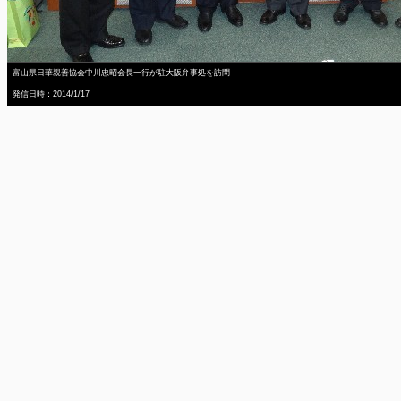
富山県日華親善協会中川忠昭会長一行が駐大阪弁事処を訪問
発信日時：2014/1/17