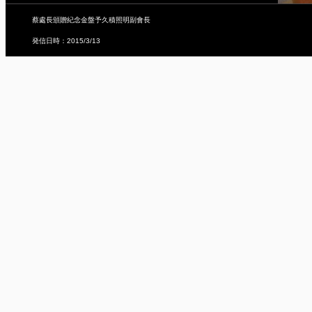
蔡處長頒贈紀念金盤予久積照明副會長
発信日時：2015/3/13