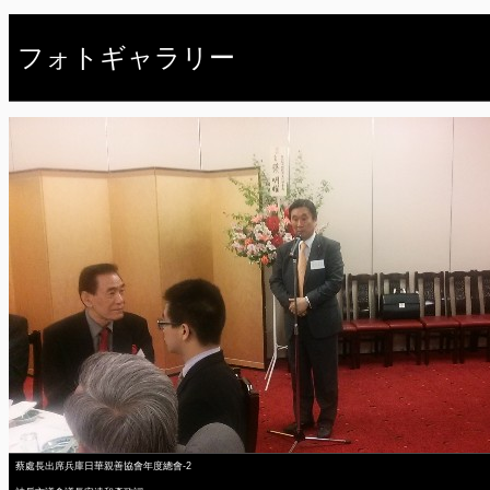
フォトギャラリー
蔡處長出席兵庫日華親善協會年度總會-2