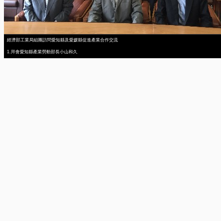
經濟部工業局組團訪問愛知縣及愛媛縣促進產業合作交流
1.拜會愛知縣產業勞動部長小山和久