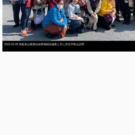
2023.03.08 張処長は橫濱自由華僑婦女協會と共に伊豆半島を訪問