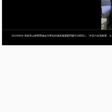
20230606 張処長は静岡県議会日華友好議員連盟顧問森竹治郎氏に「外交の友貢献賞」