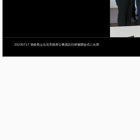
20230717 張処長は台北市政府公務員訪日研修開会式に出席