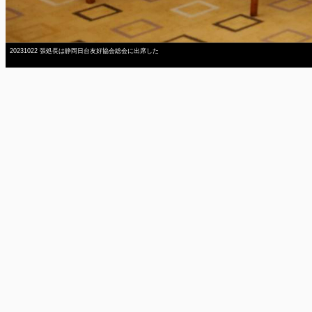
20231022 張処長は静岡日台友好協会総会に出席した