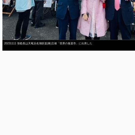
20231111 張処長は天竜浜名湖鉄道(株)主催「世界の食楽市」に出席した