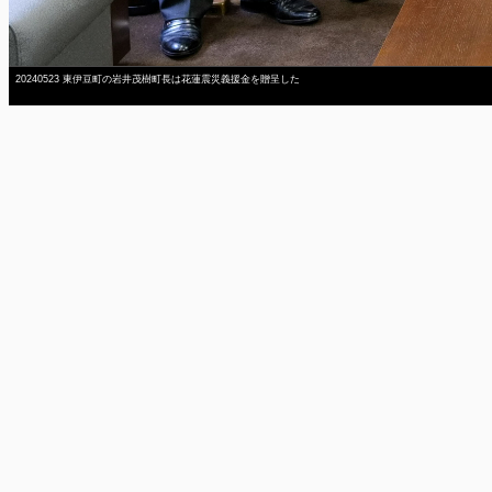
20240523 東伊豆町の岩井茂樹町長は花蓮震災義援金を贈呈した