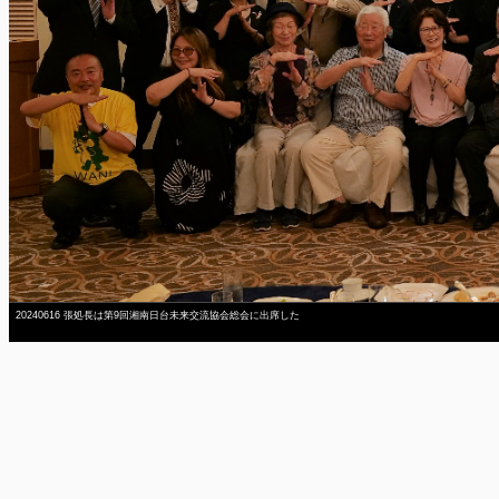
20240616 張処長は第9回湘南日台未来交流協会総会に出席した