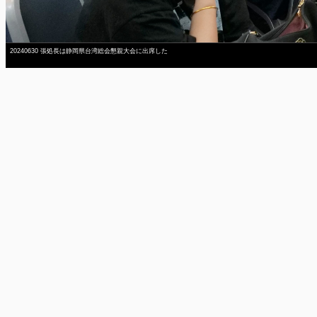
20240630 張処長は静岡県台湾総会懇親大会に出席した