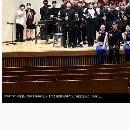
20240722 張処長は関東学院中高と台北市立建国高級中学との音楽交流会に出席した