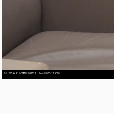
2017.07.12 彰化県林明裕副県長一行が静岡県庁を訪問