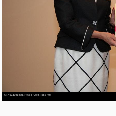
2017.07.12 陳処長が洪会長へ当選証書を付与