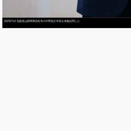
20250714 范処長は静岡県浜松市の中野祐介市長を表敬訪問した