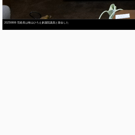
20250806 范処長は牧山ひろえ参議院議員と面会した