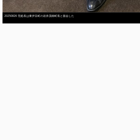
20250826 范処長は東伊豆町の岩井茂樹町長と面会した