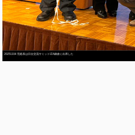
20251104 范処長は日台交流サミットIZA鎌倉に出席した