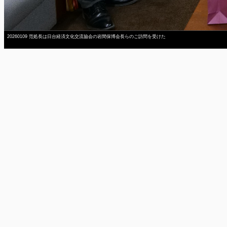
20260109 范処長は日台経済文化交流協会の岩間保博会長らのご訪問を受けた