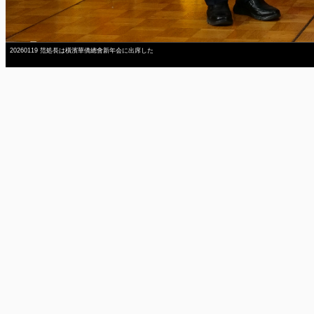
20260119 范処長は橫濱華僑總會新年会に出席した