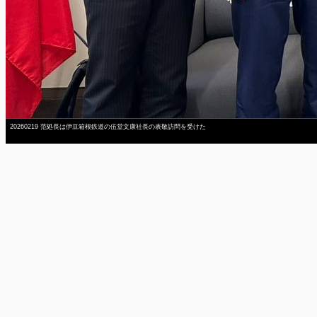
20260219 范処長は伊豆箱根鉄道の伍堂文康社長の表敬訪問を受けた