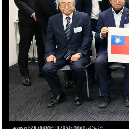
20260330 范処長は藤沢市議会「藤沢日台友好議員連盟」設立に立会