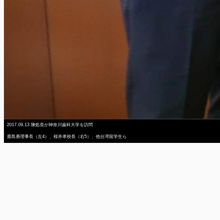
2017.09.13 陳処長が神奈川歯科大学を訪問
鹿島勇理事長（左4）、桜井孝校長（右5）、他台湾留学生ら