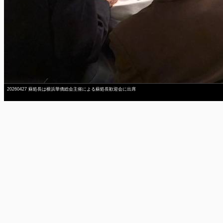
20260427 蘇処長は横浜華僑総会主催による蘇処長歓迎会に出席