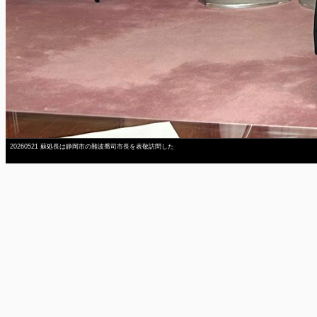
20260521 蘇処長は静岡市の難波喬司市長を表敬訪問した