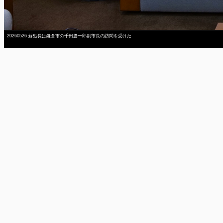
20260526 蘇処長は鎌倉市の千田勝一郎副市長の訪問を受けた