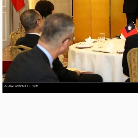
201802.10 陳処長のご挨拶