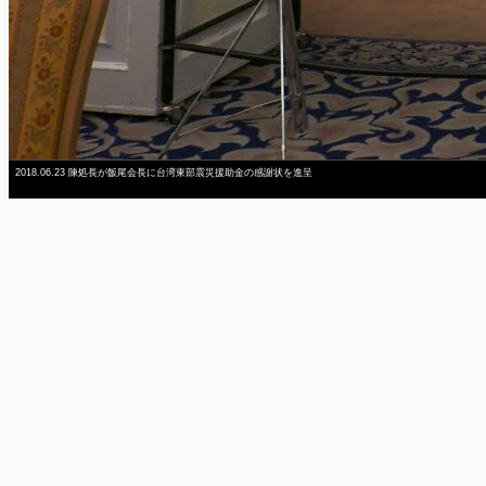
2018.06.23 陳処長が飯尾会長に台湾東部震災援助金の感謝状を進呈