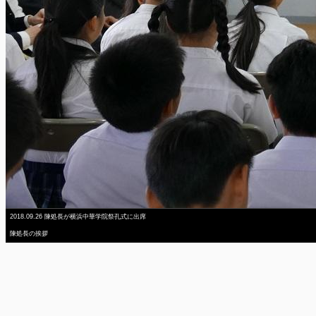
2018.09.26 陳処長が横浜中華学院祭孔式に出席
陳処長の挨拶