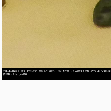
2017年5月23日 神奈川県河合宏一県民局長（左2）、清水周グローバル戦略担当部長（右2）及び兄内宏国
際課長（右1）との写真