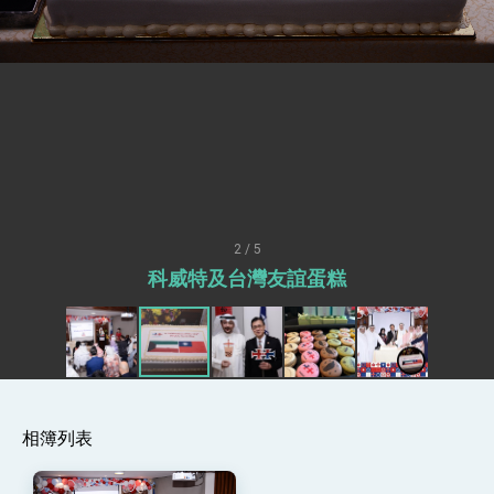
疊加 我輸美2072項產品豁免對等關稅
總統接受「法新社」（AFP）專訪內容
外交部長林佳龍於《外交事務》撰文指出：自由
世界 需要台灣，團結合作方能守護繁榮
外交部長林佳龍出席《台灣光華雜誌》50週年慶
「見證蛻變，分享世界的光華」開幕式，期許數
位轉 型迎向下個50年
總統主持「台美經濟繁榮夥伴對話」記者會 說
明臺美合作三大戰略方向 盼與民主夥伴共同引
領 下一個世代的繁榮
外交部長林佳龍接受印尼「時代雜誌」專訪，闡
述印太安全局勢，籲深化台印尼半導體供應鏈合
2 / 5
作
外交部長林佳龍午宴歡迎美國聯邦參議員蓋耶哥
科威特及台灣友誼蛋糕
訪問團
外交部長林佳龍接見美國智庫「德國馬歇爾基金
會」訪問團一行，深化跨大西洋戰略夥伴關係
臺美經貿談判獲階段性成果 卓揆期勉爭取時間完
成「臺美對等貿易協定」簽署
卓揆：臺美關稅談判階段性結果有助臺灣取得有
利戰略地位 全力支持「臺美對等貿易協定」簽署
相簿列表
外交部與數位發展部攜手合作，整合台灣雄厚數
位實力，達成固邦榮邦目標
外交部長林佳龍主持第35次「參與亞太經濟合作