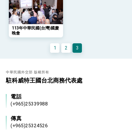
策略小組」跨部會會議
民調顯示多數國人滿意政府外交表現，高度支持
「總合外交」與台歐美日關係深化
總統以「韌性之島，希望之光」為題發表2026新
年談話
113年中華民國(台灣)國慶
總統主持「守護民主台灣國安行動方案」記者
晚會
會 強調以實力守護台海和平 以決心掌握國家
命運
變局中 奮起的新臺灣 總統發表國慶演說
1
2
3
總統發表執政周年談話 盼面對未來挑戰 堅持
團結 迎風轉型 穩健前行
賴總統就職演說影片
中華民國外交部 版權所有
駐科威特王國台北商務代表處
總統重要談話
外交部重要言論
電話
我國政府將在美國亞利桑納州設立「駐鳳凰城辦
(+965)25339988
事處」，進一步深化台美交流合作
傳真
(+965)25324526