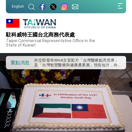
:::
English
:::
外交部重要言論
駐科威特王國台北商務代表處
我國政府將在美國亞利桑納州設立「駐鳳凰城辦
Taipei Commercial Representative Office in the
事處」，進一步深化台美交流合作
State of Kuwait
第一屆亞太在宅醫療大會開幕 總統盼分享臺灣
經驗為亞太醫療照護發展開創新里程碑
外交部發布WHA文宣影片「台灣醫療點亮世界」
重點消息
及「台灣智慧醫療與健康產業展」預告短片，向
世界展現台灣守護全球健康的創新能量
總統出訪史瓦帝尼返國談話 強調臺灣人有權利
走向世界 盼與理念相近國家共同維護國際秩序
堅定走向世界 賴總統抵達史瓦帝尼王國進行國是
訪問
總統與五院院長新春茶敘 盼化分歧為團結、為
國家邁出合作第一步
總統農曆春節談話
台美貿易協議完成簽署達成6大目標、創5大歷史
性突破 總統強調將以3大面向加速臺灣經濟轉型
升級 籲請立院全力支持並盡速通過
臺美簽署「對等貿易協定」確立對等關稅15%且不