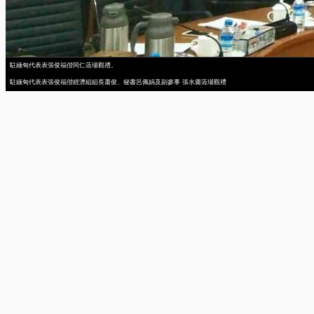
駐緬甸代表表張俊福偕同仁蒞場觀禮。
駐緬甸代表表張俊福偕經濟組組長蕭俊、秘書呂佩娟及副參事 張水庸蒞場觀禮