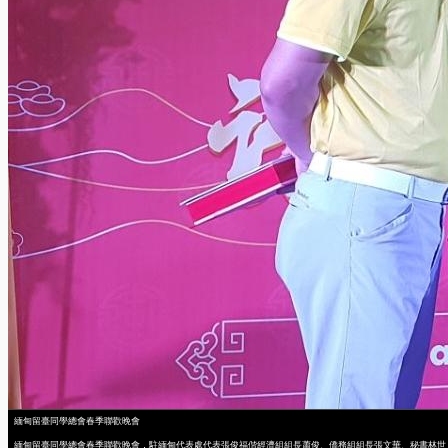
緬甸留臺同學總會春季聯歡晚會
緬甸留臺同學總會春季聯歡晚會，駐緬甸代表處代表張俊福偕經濟組組長蕭俊、僑務組組長張文華、秘書林世