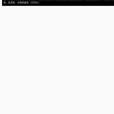
政、吳原智、任曉婷參加（3月9日）