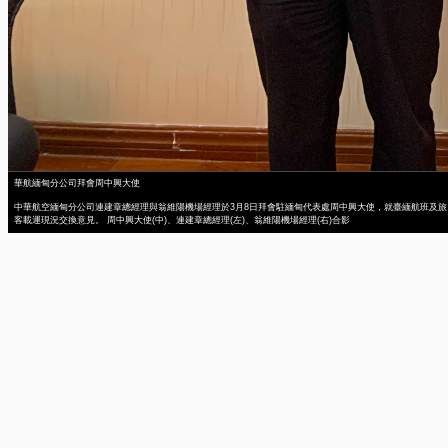
華航緬甸分公司拜會周中興大使
中華航空緬甸分公司連建章總經理與翁維陽機場經理於3月8日拜會駐緬甸代表處周中興大使，就臺緬航班及旅
客載運現況交換意見。 周中興大使(中)、連建章總經理(左)、翁維陽機場經理(右)合影