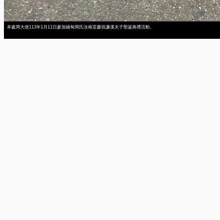
本處周大使113年1月11日參加緬甸周氏汝南堂慶祝濂溪夫子聖誕典禮活動。