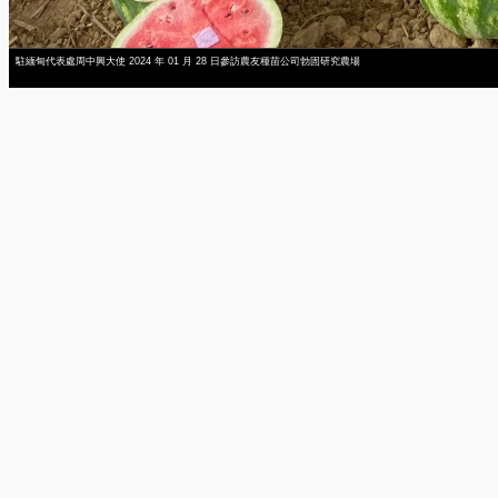
駐緬甸代表處周中興大使 2024 年 01 月 28 日參訪農友種苗公司勃固研究農場