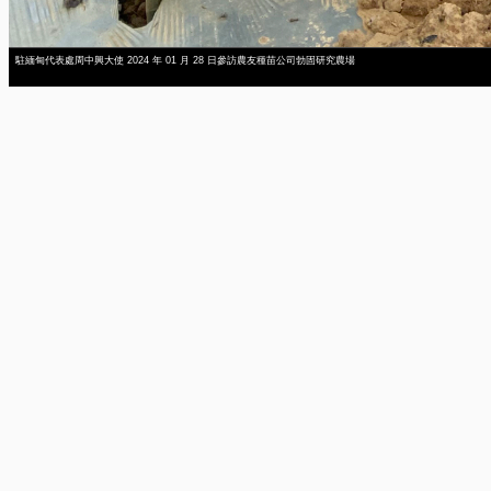
駐緬甸代表處周中興大使 2024 年 01 月 28 日參訪農友種苗公司勃固研究農場